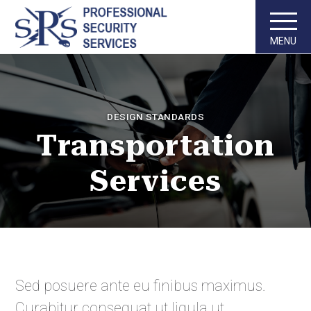
MENU
DESIGN STANDARDS
Transportation
Services
Sed posuere ante eu finibus maximus.
Curabitur consequat ut ligula ut